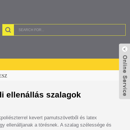
ESZ
 ellenállás szalagok
k
poliészterrel kevert pamutszövetből és latex
gy ellenálljanak a törésnek. A szalag szélessége és