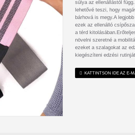
súlya az ellenállástól függ
lehetővé teszi, hogy magá
bárhová is megy.A legjobb
ezek az ellenálló csípősz
a térd kitolásában.Erőtelj
növelni szeretné a mobilit
ezeket a szalagokat az e
kiegészíteni edzési rutinj
KATTINTSON IDE AZ E-M