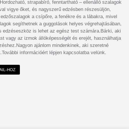
.Hordozható, strapabíró, fenntartható – ellenálló szalagok
val vigye őket, és nagyszerű edzésben részesüljön,
 edzőszalagok a csípőre, a fenékre és a lábakra, mivel
alagok segíthetnek a guggolások helyes végrehajtásában,
es edzéseszköz is lehet az egész test számára.Bárki, aki
ást vagy az izmok állóképességét és erejét, használhatja
dzéshez.Nagyon ajánlom mindenkinek, aki szeretné
át.További információért lépjen kapcsolatba velünk.
AIL-HOZ