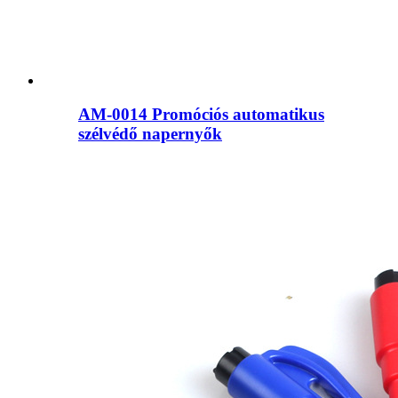
AM-0014 Promóciós automatikus
szélvédő napernyők