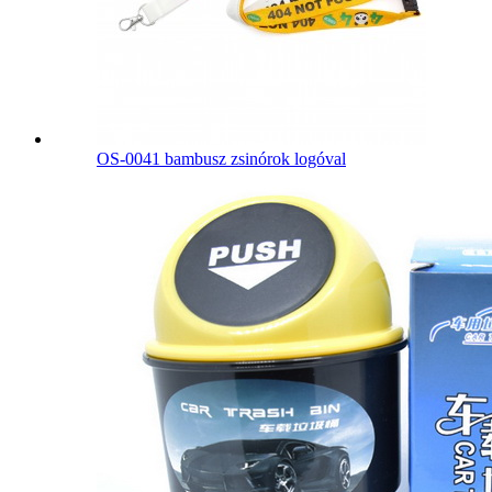
OS-0041 bambusz zsinórok logóval