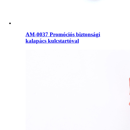
AM-0037 Promóciós biztonsági
kalapács kulcstartóval