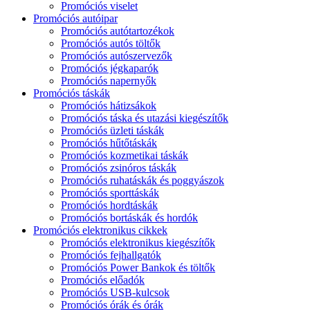
Promóciós viselet
Promóciós autóipar
Promóciós autótartozékok
Promóciós autós töltők
Promóciós autószervezők
Promóciós jégkaparók
Promóciós napernyők
Promóciós táskák
Promóciós hátizsákok
Promóciós táska és utazási kiegészítők
Promóciós üzleti táskák
Promóciós hűtőtáskák
Promóciós kozmetikai táskák
Promóciós zsinóros táskák
Promóciós ruhatáskák és poggyászok
Promóciós sporttáskák
Promóciós hordtáskák
Promóciós bortáskák és hordók
Promóciós elektronikus cikkek
Promóciós elektronikus kiegészítők
Promóciós fejhallgatók
Promóciós Power Bankok és töltők
Promóciós előadók
Promóciós USB-kulcsok
Promóciós órák és órák