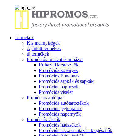
Termékek
Kis mennyiségek
Ajánlott termékek
új termékek
Promóciós ruházat és ruházat
Ruházati kiegészítők
Promóciós kötények
Promóciós Bandanas
Promóciós sapkák és sapkák
Promóciós papucsok
Promóciós viselet
Promóciós autóipar
Promóciós autótartozékok
Promóciós jégkaparók
Promóciós napernyők
Promóciós táskák
Promóciós hátizsákok
Promóciós táska és utazási kiegészítők
Promóciós üzleti táskák