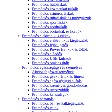
Promóciós hűtőtáskák
Promóciós kozmetikai táskák
Promóciós zsinóros táskák
Promóciós ruhatáskák és poggyászok
Promóciós sporttáskák
Promóciós hordtáskák
Promóciós bortáskák és hordók
Promóciós elektronikus cikkek
Promóciós elektronikus kiegészítők
Promóciós fejhallgatók
Promóciós Power Bankok és töltők
Promóciós előadók
Promóciós USB-kulcsok
Promóciós órák és órák
Promóciós egészségügyi és személyes
Akciós fogászati ​​termékek
Promóciós gyakorlatok és fitnesz
Promóciós egészségügyi ellátás
Promóciós személyes gondoskodás
Promóciós stresszoldók
Promóciós karszalagok
Promóciós háztartás
Promóciós bár- és italkiegészítők
Promóciós italok