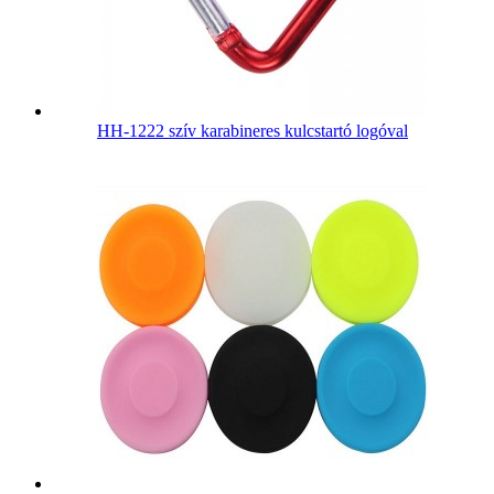
HH-1222 szív karabineres kulcstartó logóval