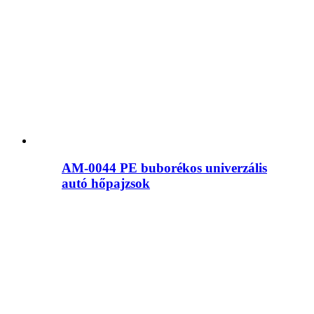
AM-0044 PE buborékos univerzális
autó hőpajzsok