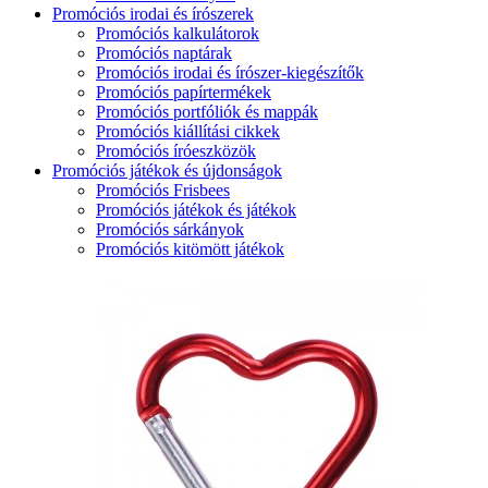
Promóciós irodai és írószerek
Promóciós kalkulátorok
Promóciós naptárak
Promóciós irodai és írószer-kiegészítők
Promóciós papírtermékek
Promóciós portfóliók és mappák
Promóciós kiállítási cikkek
Promóciós íróeszközök
Promóciós játékok és újdonságok
Promóciós Frisbees
Promóciós játékok és játékok
Promóciós sárkányok
Promóciós kitömött játékok