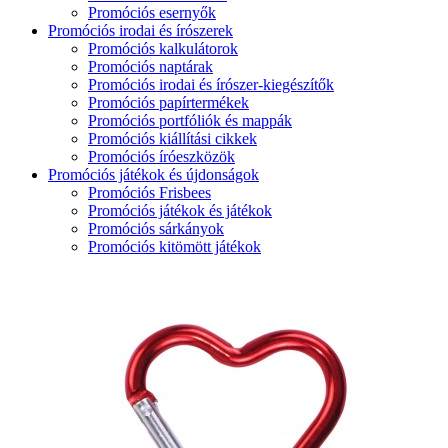
Promóciós esernyők
Promóciós irodai és írószerek
Promóciós kalkulátorok
Promóciós naptárak
Promóciós irodai és írószer-kiegészítők
Promóciós papírtermékek
Promóciós portfóliók és mappák
Promóciós kiállítási cikkek
Promóciós íróeszközök
Promóciós játékok és újdonságok
Promóciós Frisbees
Promóciós játékok és játékok
Promóciós sárkányok
Promóciós kitömött játékok