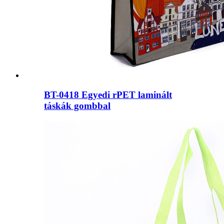
BT-0418 Egyedi rPET laminált
táskák gombbal