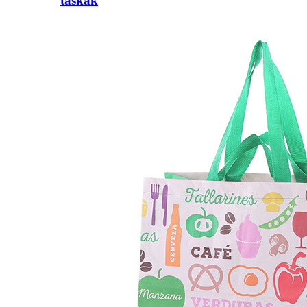
táskák