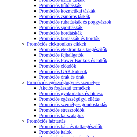
Promóciós hűtőtáskák
Promóciós kozmetikai táskák
Promóciós zsinóros táskák
Promóciós ruhatáskák és poggyászok
Promóciós sporttáskák
Promóciós hordtáskák
Promóciós bortáskák és hordók
Promóciós elektronikus cikkek
Promóciós elektronikus kiegészítők
Promóciós fejhallgatók
Promóciós Power Bankok és töltők
Promóciós előadók
Promóciós USB-kulcsok
Promóciós órák és órák
Promóciós egészségügyi és személyes
Akciós fogászati ​​termékek
Promóciós gyakorlatok és fitnesz
Promóciós egészségügyi ellátás
Promóciós személyes gondoskodás
Promóciós stresszoldók
Promóciós karszalagok
Promóciós háztartás
Promóciós bár- és italkiegészítők
Promóciós italok