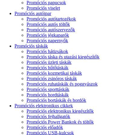
Promóciós papucsok
Promóciós viselet
Promóciós autóipar
Promóciós autótartozékok
Promóciós autós töltők
Promóciós autószervezők
Promóciós jégkaparók
Promóciós napernyők
Promóciós táskák
Promóciós hátizsákok
Promóciós táska és utazási kiegészítők
Promóciós üzleti táskák
Promóciós hűtőtáskák
Promóciós kozmetikai táskák
Promóciós zsinóros táskák
Promóciós ruhatáskák és poggyászok
Promóciós sporttáskák
Promóciós hordtáskák
Promóciós bortáskák és hordók
Promóciós elektronikus cikkek
Promóciós elektronikus kiegészítők
Promóciós fejhallgatók
Promóciós Power Bankok és töltők
Promóciós előadók
Promóciós USB-kulcsok