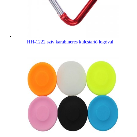
HH-1222 szív karabineres kulcstartó logóval