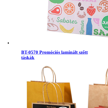
BT-0570 Promóciós laminált szőtt
táskák