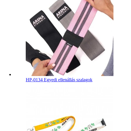
HP-0134 Egyedi ellenállás szalagok