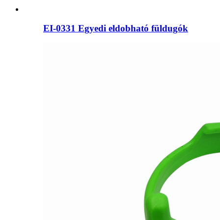
EI-0331 Egyedi eldobható füldugók