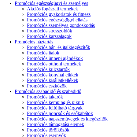
Promóciós egészségügyi és személyes
Akciós fogászati ​​termékek
Promóciós gyakorlatok és fitnesz
Promóciós egészségügyi ellátás
Promóciós személyes gondoskodás
Promóciós stresszoldók
Promóciós karszalagok
Promóciós háztartás
Promóciós bár- és italkiegészítők
Promóciós italok
Promóciós ünnepi ajándékok
Promóciós otthoni termékek
Promóciós kulcstartók
Promóciós konyhai cikkek
Promóciós kisállatkellékek
Promóciós eszközök
Promóciós szabadidő és szabadidő
Promóciós takarók
Promóciós kemping és piknik
Promóciós felfújható tárgyak
Promóciós poncsók és esőkabátok
Promóciós napszemüvegek és kiegészítők
Promóciós támogatási elemek
Promóciós törölközők
Promóciós esernyők