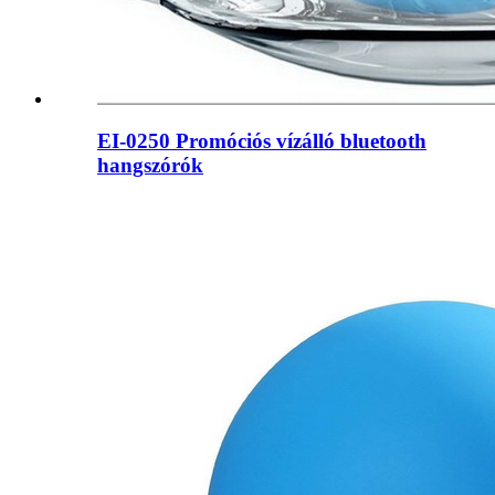
EI-0250 Promóciós vízálló bluetooth
hangszórók