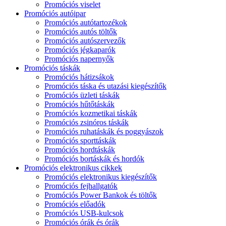
Promóciós viselet
Promóciós autóipar
Promóciós autótartozékok
Promóciós autós töltők
Promóciós autószervezők
Promóciós jégkaparók
Promóciós napernyők
Promóciós táskák
Promóciós hátizsákok
Promóciós táska és utazási kiegészítők
Promóciós üzleti táskák
Promóciós hűtőtáskák
Promóciós kozmetikai táskák
Promóciós zsinóros táskák
Promóciós ruhatáskák és poggyászok
Promóciós sporttáskák
Promóciós hordtáskák
Promóciós bortáskák és hordók
Promóciós elektronikus cikkek
Promóciós elektronikus kiegészítők
Promóciós fejhallgatók
Promóciós Power Bankok és töltők
Promóciós előadók
Promóciós USB-kulcsok
Promóciós órák és órák