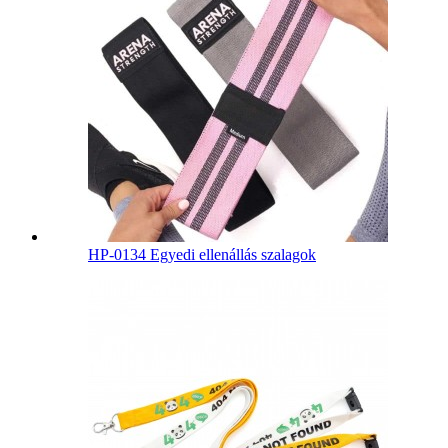
HP-0134 Egyedi ellenállás szalagok