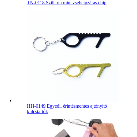
TN-0118 Szilikon mini zsebcipzáras chip
HH-0149 Egyedi, érintésmentes ajtónyitó
kulcstartók