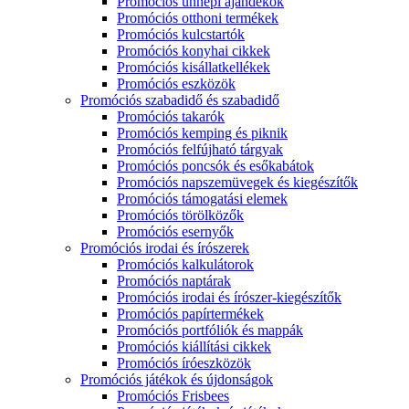
Promóciós ünnepi ajándékok
Promóciós otthoni termékek
Promóciós kulcstartók
Promóciós konyhai cikkek
Promóciós kisállatkellékek
Promóciós eszközök
Promóciós szabadidő és szabadidő
Promóciós takarók
Promóciós kemping és piknik
Promóciós felfújható tárgyak
Promóciós poncsók és esőkabátok
Promóciós napszemüvegek és kiegészítők
Promóciós támogatási elemek
Promóciós törölközők
Promóciós esernyők
Promóciós irodai és írószerek
Promóciós kalkulátorok
Promóciós naptárak
Promóciós irodai és írószer-kiegészítők
Promóciós papírtermékek
Promóciós portfóliók és mappák
Promóciós kiállítási cikkek
Promóciós íróeszközök
Promóciós játékok és újdonságok
Promóciós Frisbees