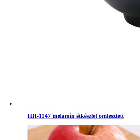
HH-1147 melamin étkészlet ömlesztett