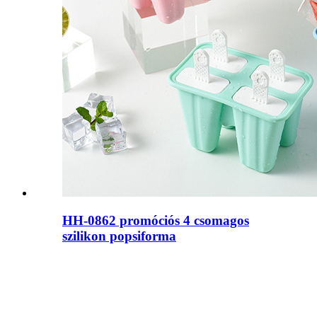
HH-0862 promóciós 4 csomagos
szilikon popsiforma