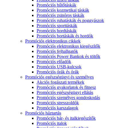
Promóciós hűtőtáskák
Promóciós kozmetikai táskák
Promóciós zsinóros táskák
Promóciós ruhatáskák és poggyászok
Promóciós sporttáskák
Promóciós hordtáskák
Promóciós bortáskák és hordók
Promóciós elektronikus cikkek
Promóciós elektronikus kiegészítők
Promóciós fejhallgatók
Promóciós Power Bankok és töltők
Promóciós előadók
Promóciós USB-kulcsok
Promóciós órák és órák
Promóciós egészségügyi és személyes
Akciós fogászati ​​termékek
Promóciós gyakorlatok és fitnesz
Promóciós egészségügyi ellátás
Promóciós személyes gondoskodás
Promóciós stresszoldók
Promóciós karszalagok
Promóciós háztartás
Promóciós bár- és italkiegészítők
Promóciós italok