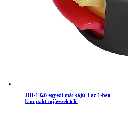
HH-1028 egyedi márkájú 3 az 1-ben
kompakt tojásszeletelő