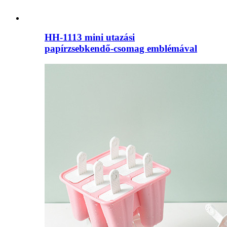
HH-1113 mini utazási
papírzsebkendő-csomag emblémával