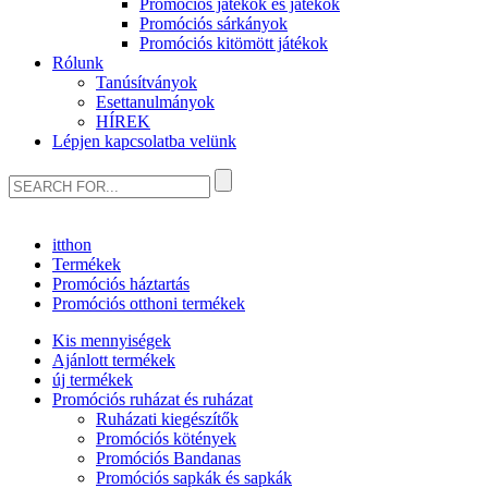
Promóciós játékok és játékok
Promóciós sárkányok
Promóciós kitömött játékok
Rólunk
Tanúsítványok
Esettanulmányok
HÍREK
Lépjen kapcsolatba velünk
itthon
Termékek
Promóciós háztartás
Promóciós otthoni termékek
Kis mennyiségek
Ajánlott termékek
új termékek
Promóciós ruházat és ruházat
Ruházati kiegészítők
Promóciós kötények
Promóciós Bandanas
Promóciós sapkák és sapkák