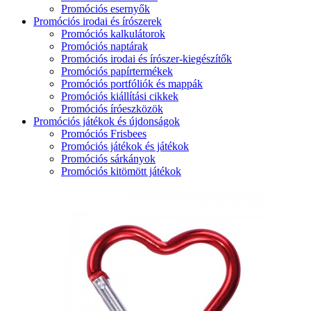
Promóciós esernyők
Promóciós irodai és írószerek
Promóciós kalkulátorok
Promóciós naptárak
Promóciós irodai és írószer-kiegészítők
Promóciós papírtermékek
Promóciós portfóliók és mappák
Promóciós kiállítási cikkek
Promóciós íróeszközök
Promóciós játékok és újdonságok
Promóciós Frisbees
Promóciós játékok és játékok
Promóciós sárkányok
Promóciós kitömött játékok