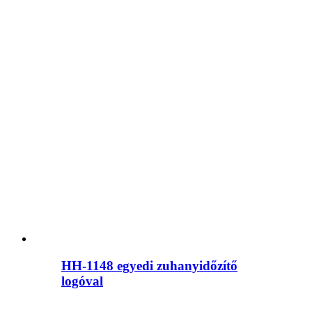
HH-1148 egyedi zuhanyidőzítő
logóval