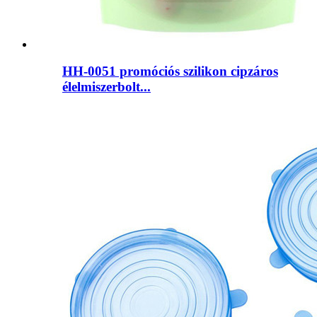
HH-0051 promóciós szilikon cipzáros
élelmiszerbolt...