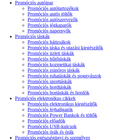
Promóciós autóipar
Promóciós autótartozékok
Promóciós autós töltők
Promóciós autószervezők
Promóciós jégkaparók
Promóciós napernyők
Promóciós táskák
Promóciós hátizsákok
Promóciós táska és utazási kiegészítők
Promóciós üzleti táskák
Promóciós hűtőtáskák
Promóciós kozmetikai táskák
Promóciós zsinóros táskák
Promóciós ruhatáskák és poggyászok
Promóciós sporttáskák
Promóciós hordtáskák
Promóciós bortáskák és hordók
Promóciós elektronikus cikkek
Promóciós elektronikus kiegészítők
Promóciós fejhallgatók
Promóciós Power Bankok és töltők
Promóciós előadók
Promóciós USB-kulcsok
Promóciós órák és órák
Promóciós egészségügyi és személyes