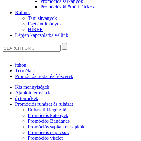
Promóciós sárkányok
Promóciós kitömött játékok
Rólunk
Tanúsítványok
Esettanulmányok
HÍREK
Lépjen kapcsolatba velünk
itthon
Termékek
Promóciós irodai és írószerek
Kis mennyiségek
Ajánlott termékek
új termékek
Promóciós ruházat és ruházat
Ruházati kiegészítők
Promóciós kötények
Promóciós Bandanas
Promóciós sapkák és sapkák
Promóciós papucsok
Promóciós viselet