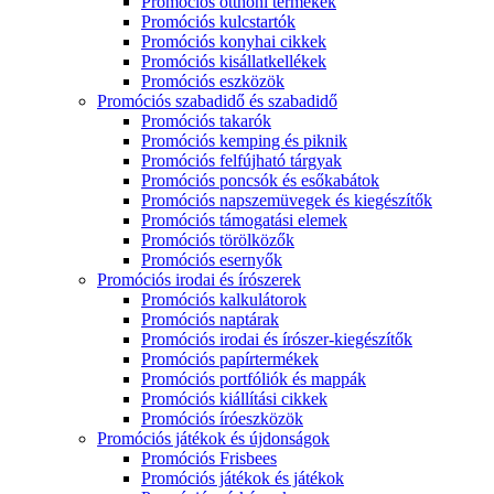
Promóciós otthoni termékek
Promóciós kulcstartók
Promóciós konyhai cikkek
Promóciós kisállatkellékek
Promóciós eszközök
Promóciós szabadidő és szabadidő
Promóciós takarók
Promóciós kemping és piknik
Promóciós felfújható tárgyak
Promóciós poncsók és esőkabátok
Promóciós napszemüvegek és kiegészítők
Promóciós támogatási elemek
Promóciós törölközők
Promóciós esernyők
Promóciós irodai és írószerek
Promóciós kalkulátorok
Promóciós naptárak
Promóciós irodai és írószer-kiegészítők
Promóciós papírtermékek
Promóciós portfóliók és mappák
Promóciós kiállítási cikkek
Promóciós íróeszközök
Promóciós játékok és újdonságok
Promóciós Frisbees
Promóciós játékok és játékok