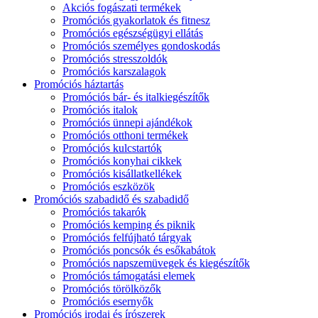
Akciós fogászati ​​termékek
Promóciós gyakorlatok és fitnesz
Promóciós egészségügyi ellátás
Promóciós személyes gondoskodás
Promóciós stresszoldók
Promóciós karszalagok
Promóciós háztartás
Promóciós bár- és italkiegészítők
Promóciós italok
Promóciós ünnepi ajándékok
Promóciós otthoni termékek
Promóciós kulcstartók
Promóciós konyhai cikkek
Promóciós kisállatkellékek
Promóciós eszközök
Promóciós szabadidő és szabadidő
Promóciós takarók
Promóciós kemping és piknik
Promóciós felfújható tárgyak
Promóciós poncsók és esőkabátok
Promóciós napszemüvegek és kiegészítők
Promóciós támogatási elemek
Promóciós törölközők
Promóciós esernyők
Promóciós irodai és írószerek