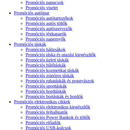
Promóciós papucsok
Promóciós viselet
Promóciós autóipar
Promóciós autótartozékok
Promóciós autós töltők
Promóciós autószervezők
Promóciós jégkaparók
Promóciós napernyők
Promóciós táskák
Promóciós hátizsákok
Promóciós táska és utazási kiegészítők
Promóciós üzleti táskák
Promóciós hűtőtáskák
Promóciós kozmetikai táskák
Promóciós zsinóros táskák
Promóciós ruhatáskák és poggyászok
Promóciós sporttáskák
Promóciós hordtáskák
Promóciós bortáskák és hordók
Promóciós elektronikus cikkek
Promóciós elektronikus kiegészítők
Promóciós fejhallgatók
Promóciós Power Bankok és töltők
Promóciós előadók
Promóciós USB-kulcsok