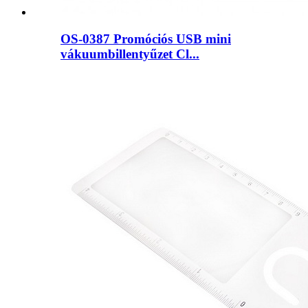
OS-0387 Promóciós USB mini
vákuumbillentyűzet Cl...