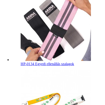
HP-0134 Egyedi ellenállás szalagok