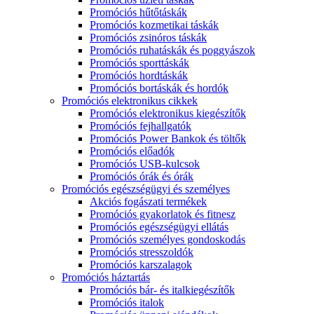
Promóciós hűtőtáskák
Promóciós kozmetikai táskák
Promóciós zsinóros táskák
Promóciós ruhatáskák és poggyászok
Promóciós sporttáskák
Promóciós hordtáskák
Promóciós bortáskák és hordók
Promóciós elektronikus cikkek
Promóciós elektronikus kiegészítők
Promóciós fejhallgatók
Promóciós Power Bankok és töltők
Promóciós előadók
Promóciós USB-kulcsok
Promóciós órák és órák
Promóciós egészségügyi és személyes
Akciós fogászati ​​termékek
Promóciós gyakorlatok és fitnesz
Promóciós egészségügyi ellátás
Promóciós személyes gondoskodás
Promóciós stresszoldók
Promóciós karszalagok
Promóciós háztartás
Promóciós bár- és italkiegészítők
Promóciós italok