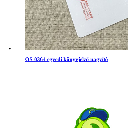
OS-0364 egyedi könyvjelző nagyító