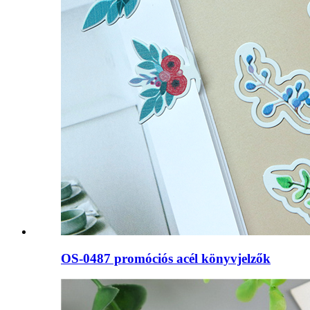
OS-0487 promóciós acél könyvjelzők