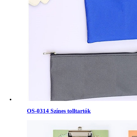
OS-0314 Színes tolltartók