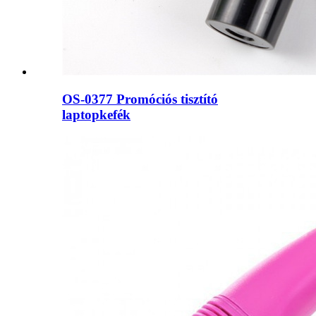
OS-0377 Promóciós tisztító
laptopkefék