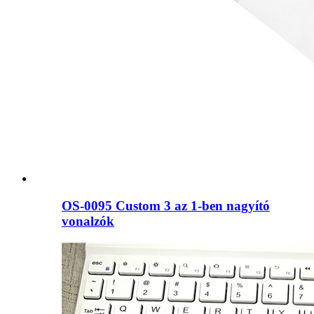
OS-0095 Custom 3 az 1-ben nagyító
vonalzók