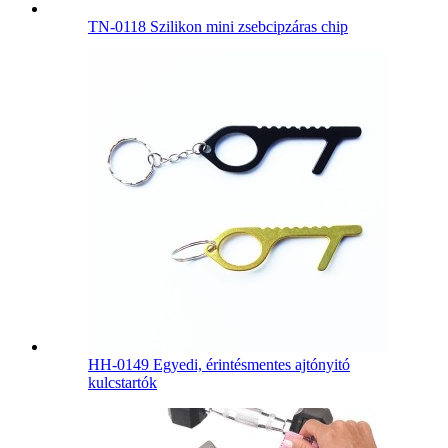
TN-0118 Szilikon mini zsebcipzáras chip
HH-0149 Egyedi, érintésmentes ajtónyitó
kulcstartók