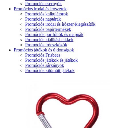
Promóciós esernyők
Promóciós irodai és írószerek
Promóciós kalkulátorok
Promóciós naptárak
Promóciós irodai és írószer-kiegészítők
Promóciós papírtermékek
Promóciós portfóliók és mappák
Promóciós kiállítási cikkek
Promóciós íróeszközök
Promóciós játékok és újdonságok
Promóciós Frisbees
Promóciós játékok és játékok
Promóciós sárkányok
Promóciós kitömött játékok