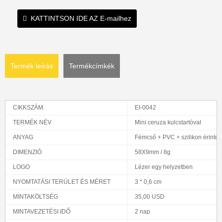
KATTINTSON IDE AZ E-mailhez
Termék leírás
Termékcímkék
CIKKSZÁM.
EI-0042
TERMÉK NÉV
Mini ceruza kulcstartóval
ANYAG
Fémcső + PVC + szilikon érintés
DIMENZIÓ
58X9mm / 8g
LOGO
Lézer egy helyzetben
NYOMTATÁSI TERÜLET ÉS MÉRET
3 * 0,6 cm
MINTAKÖLTSÉG
35,00 USD
MINTAVEZETÉSI IDŐ
2 nap