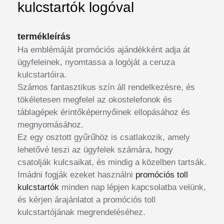
kulcstartók logóval
termékleírás
Ha emblémáját promóciós ajándékként adja át
ügyfeleinek, nyomtassa a logóját a ceruza
kulcstartóira.
Számos fantasztikus szín áll rendelkezésre, és
tökéletesen megfelel az okostelefonok és
táblagépek érintőképernyőinek ellopásához és
megnyomásához.
Ez egy osztott gyűrűhöz is csatlakozik, amely
lehetővé teszi az ügyfelek számára, hogy
csatolják kulcsaikat, és mindig a közelben tartsák.
Imádni fogják ezeket használni
promóciós toll
kulcstartók
minden nap lépjen kapcsolatba velünk,
és kérjen árajánlatot a promóciós toll
kulcstartójának megrendeléséhez.