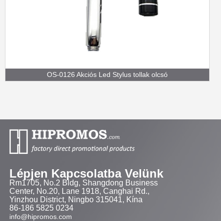
OS-0126 Akciós Led Stylus tollak olcsó
Lépjen Kapcsolatba Velünk
Rm1705, No.2 Bldg, Shangdong Business
Center, No.20, Lane 1918, Canghai Rd.,
Yinzhou District, Ningbo 315041, Kína
86-186 5825 0234
info@hipromos.com