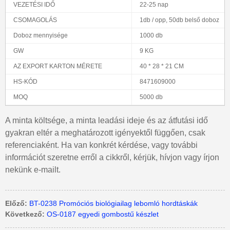
VEZETÉSI IDŐ
22-25 nap
CSOMAGOLÁS
1db / opp, 50db belső doboz
Doboz mennyisége
1000 db
GW
9 KG
AZ EXPORT KARTON MÉRETE
40 * 28 * 21 CM
HS-KÓD
8471609000
MOQ
5000 db
A minta költsége, a minta leadási ideje és az átfutási idő
gyakran eltér a meghatározott igényektől függően, csak
referenciaként. Ha van konkrét kérdése, vagy további
információt szeretne erről a cikkről, kérjük, hívjon vagy írjon
nekünk e-mailt.
Előző:
BT-0238 Promóciós biológiailag lebomló hordtáskák
Következő:
OS-0187 egyedi gombostű készlet