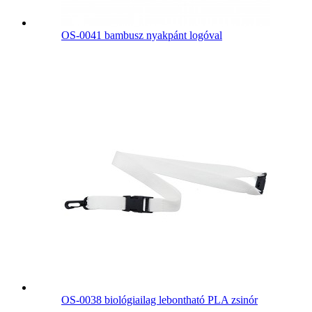
OS-0041 bambusz nyakpánt logóval
OS-0038 biológiailag lebontható PLA zsinór