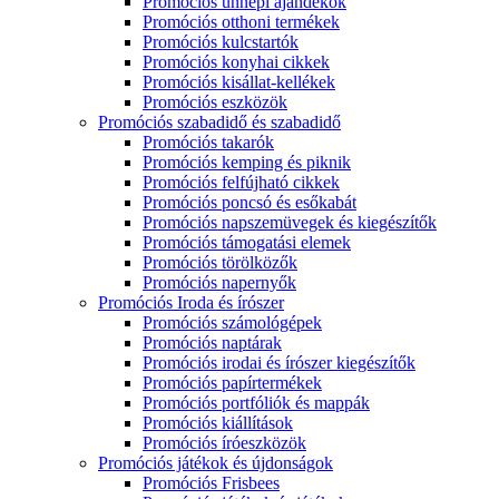
Promóciós ünnepi ajándékok
Promóciós otthoni termékek
Promóciós kulcstartók
Promóciós konyhai cikkek
Promóciós kisállat-kellékek
Promóciós eszközök
Promóciós szabadidő és szabadidő
Promóciós takarók
Promóciós kemping és piknik
Promóciós felfújható cikkek
Promóciós poncsó és esőkabát
Promóciós napszemüvegek és kiegészítők
Promóciós támogatási elemek
Promóciós törölközők
Promóciós napernyők
Promóciós Iroda és írószer
Promóciós számológépek
Promóciós naptárak
Promóciós irodai és írószer kiegészítők
Promóciós papírtermékek
Promóciós portfóliók és mappák
Promóciós kiállítások
Promóciós íróeszközök
Promóciós játékok és újdonságok
Promóciós Frisbees