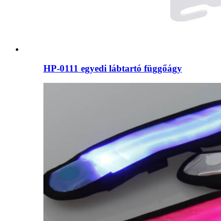
HP-0111 egyedi lábtartó függőágy