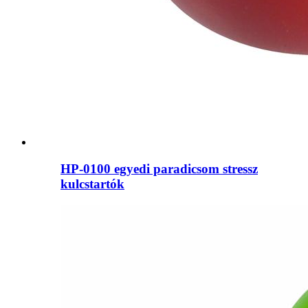
HP-0100 egyedi paradicsom stressz
kulcstartók