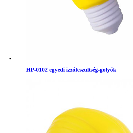
HP-0102 egyedi izzófeszültség-golyók