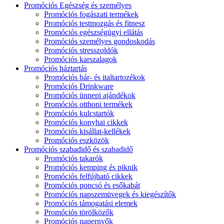
Promóciós Egészség és személyes
Promóciós fogászati ​​termékek
Promóciós testmozgás és fitnesz
Promóciós egészségügyi ellátás
Promóciós személyes gondoskodás
Promóciós stresszoldók
Promóciós karszalagok
Promóciós háztartás
Promóciós bár- és italtartozékok
Promóciós Drinkware
Promóciós ünnepi ajándékok
Promóciós otthoni termékek
Promóciós kulcstartók
Promóciós konyhai cikkek
Promóciós kisállat-kellékek
Promóciós eszközök
Promóciós szabadidő és szabadidő
Promóciós takarók
Promóciós kemping és piknik
Promóciós felfújható cikkek
Promóciós poncsó és esőkabát
Promóciós napszemüvegek és kiegészítők
Promóciós támogatási elemek
Promóciós törölközők
Promóciós napernyők